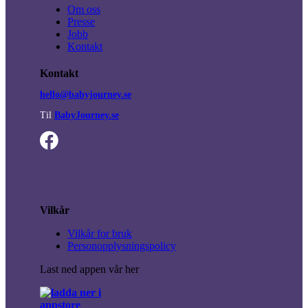
Om oss
Presse
Jobb
Kontakt
Kontakt
hello@babyjourney.se
Til
BabyJourney.se
Vilkår
Vilkår for bruk
Personopplysningspolicy
Last ned appen vår her