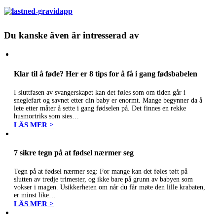
Du kanske även är intresserad av
Klar til å føde? Her er 8 tips for å få i gang fødsbabelen
I sluttfasen av svangerskapet kan det føles som om tiden går i
sneglefart og savnet etter din baby er enormt. Mange begynner da å
lete etter måter å sette i gang fødselen på. Det finnes en rekke
husmortriks som sies…
LÄS MER >
7 sikre tegn på at fødsel nærmer seg
Tegn på at fødsel nærmer seg: For mange kan det føles tøft på
slutten av tredje trimester, og ikke bare på grunn av babyen som
vokser i magen. Usikkerheten om når du får møte den lille krabaten,
er minst like…
LÄS MER >