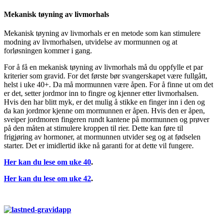
Mekanisk tøyning av livmorhals
Mekanisk tøyning av livmorhals er en metode som kan stimulere
modning av livmorhalsen, utvidelse av mormunnen og at
forløsningen kommer i gang.
For å få en mekanisk tøyning av livmorhals må du oppfylle et par
kriterier som gravid. For det første bør svangerskapet være fullgått,
helst i uke 40+. Da må mormunnen være åpen. For å finne ut om det
er det, setter jordmor inn to fingre og kjenner etter livmorhalsen.
Hvis den har blitt myk, er det mulig å stikke en finger inn i den og
da kan jordmor kjenne om mormunnen er åpen. Hvis den er åpen,
sveiper jordmoren fingeren rundt kantene på mormunnen og prøver
på den måten at stimulere kroppen til rier. Dette kan føre til
frigjøring av hormoner, at mormunnen utvider seg og at fødselen
starter. Det er imidlertid ikke nå garanti for at dette vil fungere.
Her kan du lese om uke 40
.
Her kan du lese om uke 42
.