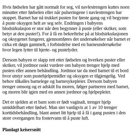
Hvis fødselen har gått normalt for seg, vil navlestrengen kuttes noen
minutter etter fødselen eller når pulseringene i navlestrengen har
stoppet. Barnet har nå trukket pusten for første gang og vil begynne
å puste oksygen helt av seg selv. Endringen i babyens
blodsirkulasjon er stor når den begynner å puste (eller skriker, som
betyr at den puster!). For å få en bekreftelse på at blodsirkulasjonen
og oksygenet fungerer, gjennomføres det undersøkelser når barnet er
cirka ett døgn gammelt, i forbindelse med en barneundersøkelse
hvor legen lytter til hjerte- og pustelyder.
Dersom babyen er slapp rett etter fødselen og hverken puster eller
skriker, vil jordmor raskt vurdere om babyen trenger hjelp med
pusten eller annen behåndling. Jordmor tar da med barnet til et bord
hvor utstyr som pustehjelpemidler og oksygen er tilgjengelig. Ved
behov tilkalles barnelege og barnesykepleier. Dersom babyen
trenger omsorg og er adskilt fra moren, følger partneren med barnet,
og moren blir igjen med en annen jordmor og hjelpepleier.
Det er sjelden at et barn som er født vaginalt, trenger hjelp
umiddelbart etter fødsel. Man sier vanligvis at 1 av 10 trenger
korttidsbehåndling, blant annet litt hjelp til å få i gang pusten i den
store overgangen fra fostervann til å puste luft.
Planlagt keisersnitt