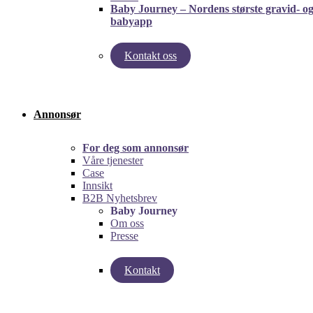
Baby Journey – Nordens største gravid- o
babyapp
Kontakt oss
left
right
Annonsør
For deg som annonsør
Våre tjenester
Case
Innsikt
B2B Nyhetsbrev
Baby Journey
Om oss
Presse
Kontakt
left
right