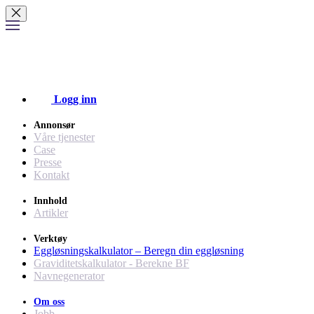
Logg inn
Annonsør
Våre tjenester
Case
Presse
Kontakt
Innhold
Artikler
Verktøy
Eggløsningskalkulator – Beregn din eggløsning
Graviditetskalkulator - Berekne BF
Navnegenerator
Om oss
Jobb