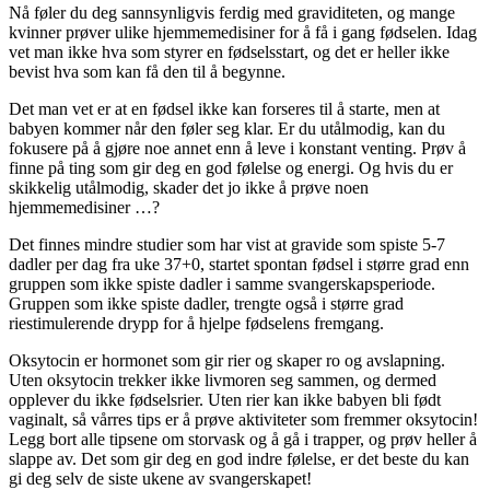
Nå føler du deg sannsynligvis ferdig med graviditeten, og mange
kvinner prøver ulike hjemmemedisiner for å få i gang fødselen. Idag
vet man ikke hva som styrer en fødselsstart, og det er heller ikke
bevist hva som kan få den til å begynne.
Det man vet er at en fødsel ikke kan forseres til å starte, men at
babyen kommer når den føler seg klar. Er du utålmodig, kan du
fokusere på å gjøre noe annet enn å leve i konstant venting. Prøv å
finne på ting som gir deg en god følelse og energi. Og hvis du er
skikkelig utålmodig, skader det jo ikke å prøve noen
hjemmemedisiner …?
Det finnes mindre studier som har vist at gravide som spiste 5-7
dadler per dag fra uke 37+0, startet spontan fødsel i større grad enn
gruppen som ikke spiste dadler i samme svangerskapsperiode.
Gruppen som ikke spiste dadler, trengte også i større grad
riestimulerende drypp for å hjelpe fødselens fremgang.
Oksytocin er hormonet som gir rier og skaper ro og avslapning.
Uten oksytocin trekker ikke livmoren seg sammen, og dermed
opplever du ikke fødselsrier. Uten rier kan ikke babyen bli født
vaginalt, så vårres tips er å prøve aktiviteter som fremmer oksytocin!
Legg bort alle tipsene om storvask og å gå i trapper, og prøv heller å
slappe av. Det som gir deg en god indre følelse, er det beste du kan
gi deg selv de siste ukene av svangerskapet!