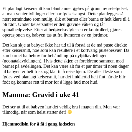
Et planlagt keisersnitt kan blant annet gjøres på grunn av setefødsel,
at man venter tvillinger eller har fødselsangst. Dette planlegges så
nært termindato som mulig, slik at barnet eller barna er helt klare til å
bli født. Under keisersnittet er den gravide våken og får
spinalbedøvelse. Etter at bedøvelse/følelsen er kontrollert, gjøres
operasjonen og babyen tas ut fra livmoren av en jordmor.
Det kan skje at babyer ikke har tid til å forstå at de må puste direkte
etter keisersnitt, noe som kan resultere i et kortvarig pustebesvær. Da
kan barnet ha behov for behåndling på nyfødtavdelingen
(neonatalavdelingen). Hvis dette skjer, er foreldrene sammen med
barnet på avdelingen. Det kan være alt fra et par timer til noen dager
til babyen er helt frisk og klar til å reise hjem. De aller fleste som
fødes ved planlagt keisersnitt, har det imidlertid helt fint når de blir
født og kommer rett til mor for å ligge hud mot hud.
Mamma: Gravid i uke 41
Det ser ut til at babyen har det veldig bra i magen din. Men vær
tålmodig, når som helst starter det!
Hjemmedisin for å få i gang fødselen