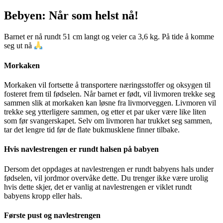
Bebyen: Når som helst nå!
Barnet er nå rundt 51 cm langt og veier ca 3,6 kg. På tide å komme
seg ut nå
Morkaken
Morkaken vil fortsette å transportere næringsstoffer og oksygen til
fosteret frem til fødselen. Når barnet er født, vil livmoren trekke seg
sammen slik at morkaken kan løsne fra livmorveggen. Livmoren vil
trekke seg ytterligere sammen, og etter et par uker være like liten
som før svangerskapet. Selv om livmoren har trukket seg sammen,
tar det lengre tid før de flate bukmusklene finner tilbake.
Hvis navlestrengen er rundt halsen på babyen
Dersom det oppdages at navlestrengen er rundt babyens hals under
fødselen, vil jordmor overvåke dette. Du trenger ikke være urolig
hvis dette skjer, det er vanlig at navlestrengen er viklet rundt
babyens kropp eller hals.
Første pust og navlestrengen