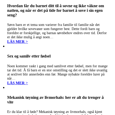
Hvordan får du barnet ditt til å sovne og ikke våkne om
natten, og når er det på tide for barnet å sove i sin egen
seng?
Søvn barn er et tema som varierer fra familie til familie når det
gjelder hvilke sovevaner som fungerer best. Dette fordi barn og
foreldre er forskjellige, og barnas søvnbehov endres over tid. Derfor
er det ikke mulig å angi noen…
LÄS MER >
Sex og samliv etter fødsel
Noen kommer raskt i gang med samlivet etter fødsel, men for mange
tar det tid. Å få barn er en stor omstilling og det er slett ikke uvanlig
at sexlivet blir annerledes enn før. Mange nybakte foreldre lurer på
når…
LÄS MER >
Mekanisk tøyning av livmorhals: her er alt du trenger å
vite
Er du klar til å føde? Mekanisk tøyning av livmorhals, også kjent