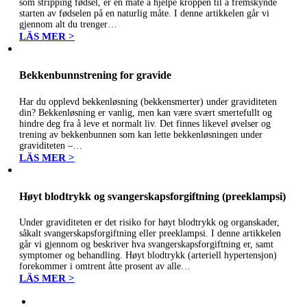
som stripping fødsel, er en måte å hjelpe kroppen til å fremskynde
starten av fødselen på en naturlig måte. I denne artikkelen går vi
gjennom alt du trenger…
LÄS MER >
Bekkenbunnstrening for gravide
Har du opplevd bekkenløsning (bekkensmerter) under graviditeten
din? Bekkenløsning er vanlig, men kan være svært smertefullt og
hindre deg fra å leve et normalt liv. Det finnes likevel øvelser og
trening av bekkenbunnen som kan lette bekkenløsningen under
graviditeten –…
LÄS MER >
Høyt blodtrykk og svangerskapsforgiftning (preeklampsi)
Under graviditeten er det risiko for høyt blodtrykk og organskader,
såkalt svangerskapsforgiftning eller preeklampsi. I denne artikkelen
går vi gjennom og beskriver hva svangerskapsforgiftning er, samt
symptomer og behandling. Høyt blodtrykk (arteriell hypertensjon)
forekommer i omtrent åtte prosent av alle…
LÄS MER >