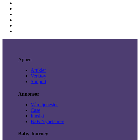
Appen
Artikler
Verktøy
Support
Annonsør
Våre tjenester
Case
Innsikt
B2B Nyhetsbrev
Baby Journey