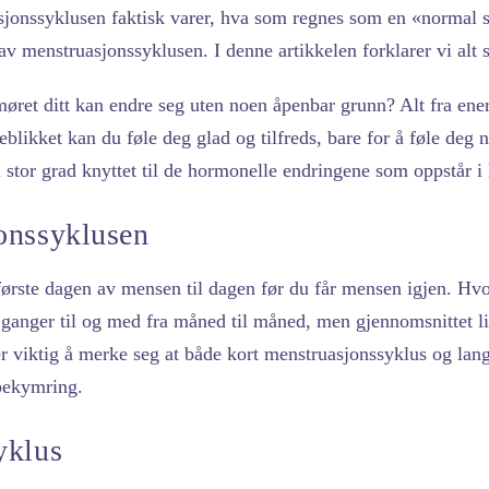
jonssyklusen faktisk varer, hva som regnes som en «normal 
av menstruasjonssyklusen. I denne artikkelen forklarer vi alt s
ret ditt kan endre seg uten noen åpenbar grunn? Alt fra energ
eblikket kan du føle deg glad og tilfreds, bare for å føle deg 
i stor grad knyttet til de hormonelle endringene som oppstår i
onssyklusen
første dagen av mensen til dagen før du får mensen igjen. Hv
n ganger til og med fra måned til måned, men gjennomsnittet li
r viktig å merke seg at både kort menstruasjonssyklus og l
 bekymring.
yklus