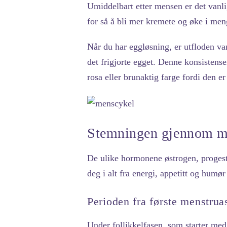
Umiddelbart etter mensen er det vanlig 
for så å bli mer kremete og øke i men
Når du har eggløsning, er utfloden van
det frigjorte egget. Denne konsistens
rosa eller brunaktig farge fordi den 
Stemningen gjennom me
De ulike hormonene østrogen, progeste
deg i alt fra energi, appetitt og humør 
Perioden fra første menstrua
Under follikkelfasen, som starter med