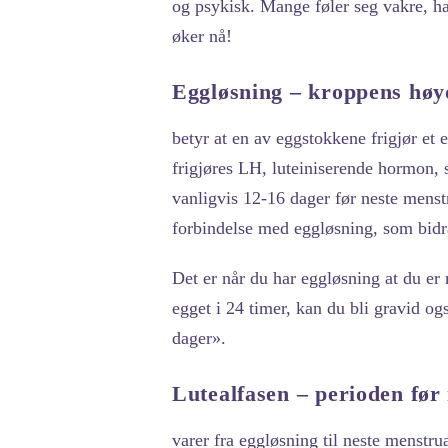
og psykisk. Mange føler seg vakre, ha
øker nå!
Eggløsning – kroppens hø
betyr at en av eggstokkene frigjør et 
frigjøres LH, luteiniserende hormon,
vanligvis 12-16 dager før neste menst
forbindelse med eggløsning, som bidra
Det er når du har eggløsning at du er
egget i 24 timer, kan du bli gravid og
dager».
Lutealfasen – perioden fø
varer fra eggløsning til neste menstr