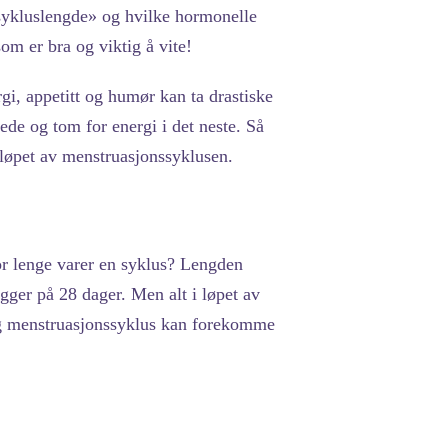
sykluslengde» og hvilke hormonelle
om er bra og viktig å vite!
i, appetitt og humør kan ta drastiske
nede og tom for energi i det neste. Så
 løpet av menstruasjonssyklusen.
or lenge varer en syklus? Lengden
gger på 28 dager. Men alt i løpet av
ang menstruasjonssyklus kan forekomme