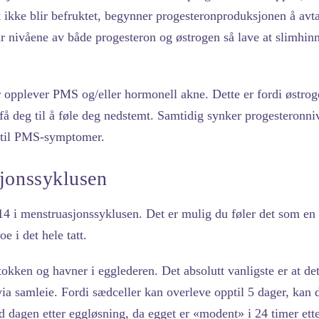
t ikke blir befruktet, begynner progesteronproduksjonen å avta
ir nivåene av både progesteron og østrogen så lave at slimhi
r opplever PMS og/eller hormonell akne. Dette er fordi østro
 deg til å føle deg nedstemt. Samtidig synker progesteronnivå
e til PMS-symptomer.
jonssyklusen
 14 i menstruasjonssyklusen. Det er mulig du føler det som e
e i det hele tatt.
okken og havner i egglederen. Det absolutt vanligste er at det
ia samleie. Fordi sædceller kan overleve opptil 5 dager, kan 
 dagen etter eggløsning, da egget er «modent» i 24 timer etter 