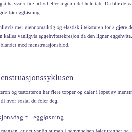
å ha svært lite utflod eller ingen i det hele tatt. Da blir de v
gde før eggløsning.
ligvis mer gjennomsiktig og elastisk i teksturen for å gjøre d
en kalles vanligvis eggehvitesekresjon da den ligner eggehvit
er blandet med menstruasjonsblod.
nstruasjonssyklusen
ron og testosteron har flere topper og daler i løpet av menst
til hvor sosial du føler deg.
sjonsdag til eggløsning
 mensen, er det vanlig at man i begynnelsen føler tretthet og