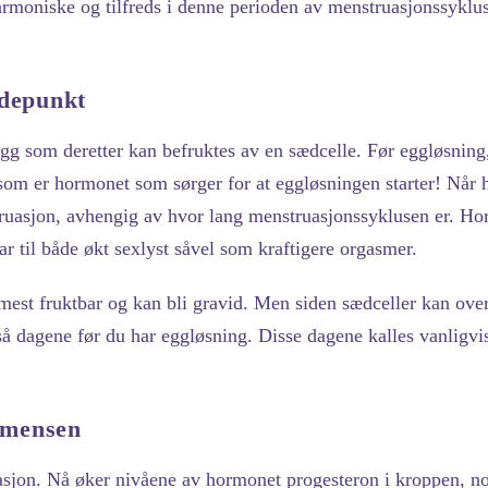
rmoniske og tilfreds i denne perioden av menstruasjonssyklus
ydepunkt
egg som deretter kan befruktes av en sædcelle. Før eggløsning,
 som er hormonet som sørger for at eggløsningen starter! Når
ruasjon, avhengig av hvor lang menstruasjonssyklusen er. Hor
r til både økt sexlyst såvel som kraftigere orgasmer.
 mest fruktbar og kan bli gravid. Men siden sædceller kan over
så dagene før du har eggløsning. Disse dagene kalles vanligvis 
r mensen
uasjon. Nå øker nivåene av hormonet progesteron i kroppen, n