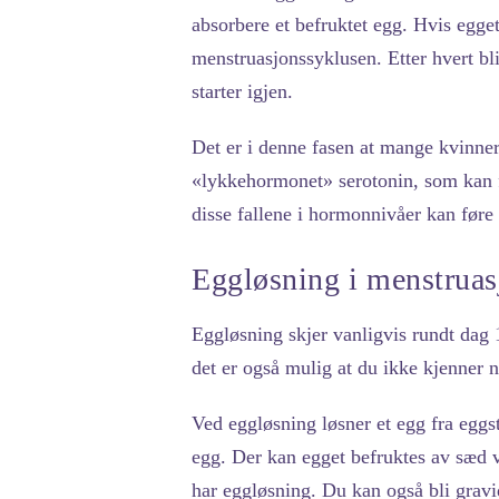
absorbere et befruktet egg. Hvis egge
menstruasjonssyklusen. Etter hvert bl
starter igjen.
Det er i denne fasen at mange kvinne
«lykkehormonet» serotonin, som kan få
disse fallene i hormonnivåer kan før
Eggløsning i menstruas
Eggløsning skjer vanligvis rundt dag
det er også mulig at du ikke kjenner no
Ved eggløsning løsner et egg fra eggst
egg. Der kan egget befruktes av sæd v
har eggløsning. Du kan også bli gravid