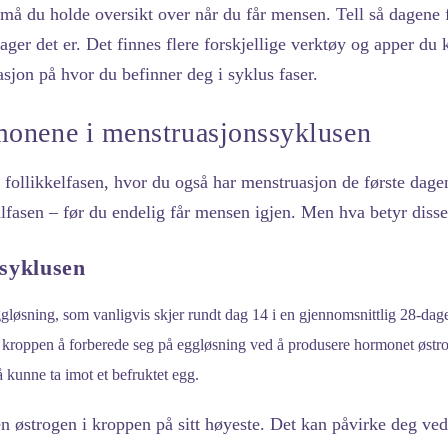
å du holde oversikt over når du får mensen. Tell så dagene fr
ger det er. Det finnes flere forskjellige verktøy og apper du 
sjon på hvor du befinner deg i syklus faser.
monene i menstruasjonssyklusen
ollikkelfasen, hvor du også har menstruasjon de første dagen
alfasen – før du endelig får mensen igjen. Men hva betyr disse
 syklusen
gløsning, som vanligvis skjer rundt dag 14 i en gjennomsnittlig 28-da
r kroppen å forberede seg på eggløsning ved å produsere hormonet østro
 kunne ta imot et befruktet egg.
n østrogen i kroppen på sitt høyeste. Det kan påvirke deg ved 