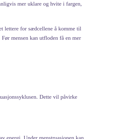
anligvis mer uklare og hvite i fargen,
et lettere for sædcellene å komme til
e. Før mensen kan utfloden få en mer
ruasjonssyklusen. Dette vil påvirke
 lav energi. Under menstruasjonen kan