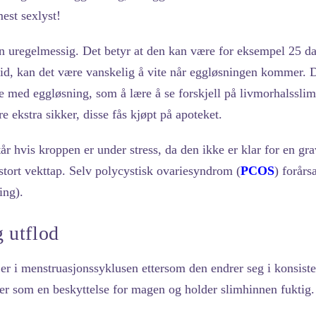
mest sexlyst!
 uregelmessig. Det betyr at den kan være for eksempel 25 d
d, kan det være vanskelig å vite når eggløsningen kommer. De
e med eggløsning, som å lære å se forskjell på livmorhalsslim
e ekstra sikker, disse fås kjøpt på apoteket.
år hvis kroppen er under stress, da den ikke er klar for en gra
 stort vekttap. Selv polycystisk ovariesyndrom (
PCOS
) forår
ing).
 utflod
 er i menstruasjonssyklusen ettersom den endrer seg i konsist
er som en beskyttelse for magen og holder slimhinnen fuktig.