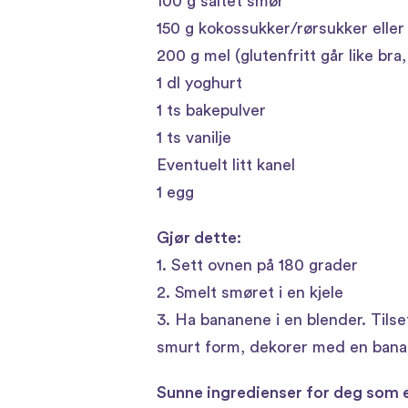
100 g saltet smør
150 g kokossukker/rørsukker eller
200 g mel (glutenfritt går like bra
1 dl yoghurt
1 ts bakepulver
1 ts vanilje
Eventuelt litt kanel
1 egg
Gjør dette:
1. Sett ovnen på 180 grader
2. Smelt smøret i en kjele
3. Ha bananene i en blender. Tilse
smurt form, dekorer med en banan d
Sunne ingredienser for deg som e