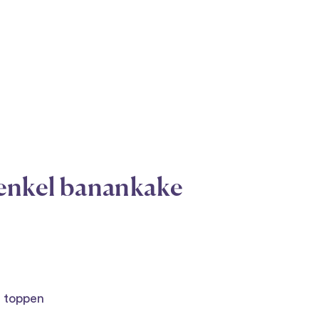
enkel banankake
å toppen