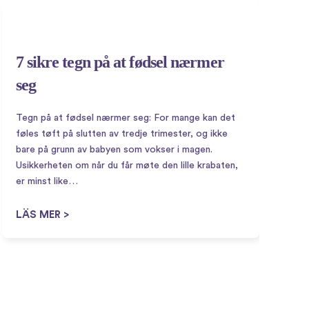
7 sikre tegn på at fødsel nærmer
H
seg
s
n
Tegn på at fødsel nærmer seg: For mange kan det
i
føles tøft på slutten av tredje trimester, og ikke
bare på grunn av babyen som vokser i magen.
Sø
Usikkerheten om når du får møte den lille krabaten,
f
er minst like…
f
f
LÄS MER >
D
L