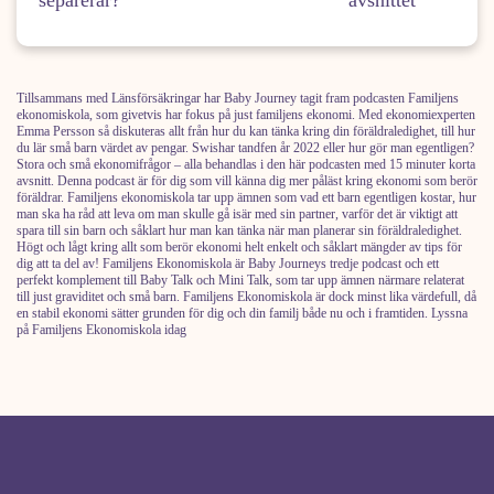
Tillsammans med Länsförsäkringar har Baby Journey tagit fram podcasten Familjens
ekonomiskola, som givetvis har fokus på just familjens ekonomi. Med ekonomiexperten
Emma Persson så diskuteras allt från hur du kan tänka kring din föräldraledighet, till hur
du lär små barn värdet av pengar. Swishar tandfen år 2022 eller hur gör man egentligen?
Stora och små ekonomifrågor – alla behandlas i den här podcasten med 15 minuter korta
avsnitt. Denna podcast är för dig som vill känna dig mer påläst kring ekonomi som berör
föräldrar. Familjens ekonomiskola tar upp ämnen som vad ett barn egentligen kostar, hur
man ska ha råd att leva om man skulle gå isär med sin partner, varför det är viktigt att
spara till sin barn och såklart hur man kan tänka när man planerar sin föräldraledighet.
Högt och lågt kring allt som berör ekonomi helt enkelt och såklart mängder av tips för
dig att ta del av! Familjens Ekonomiskola är Baby Journeys tredje podcast och ett
perfekt komplement till Baby Talk och Mini Talk, som tar upp ämnen närmare relaterat
till just graviditet och små barn. Familjens Ekonomiskola är dock minst lika värdefull, då
en stabil ekonomi sätter grunden för dig och din familj både nu och i framtiden. Lyssna
på Familjens Ekonomiskola idag