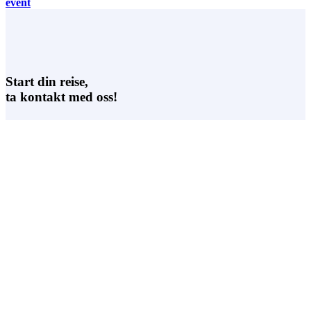
event
Start din reise,
ta kontakt med oss!
Veronica Ericsson Lakso
Head of B2B