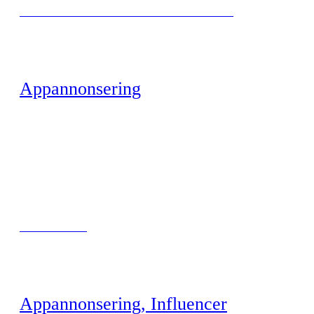
BYGG TILLIT OG RELEVANS HOS NYBARE FORELDRE
Appannonsering
LILLE APOTEKET
Appannonsering, Influencer