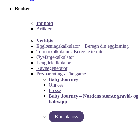
Bruker
Innhold
Artikler
Verktøy
Eggløsningskalkulator – Beregn din eggløsning
Terminkalkulator - Beregne termin
Øyefargekalkulator
Lengdekalkulator
Navnegenerator
Pre-parenting - The game
Baby Journey
Om oss
Presse
Baby Journey – Nordens største gravid- o
babyapp
Kontakt oss
left
right