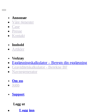
Annonsør
Våre tjenester
Case
Presse
Kontakt
Innhold
Artikler
Verktøy
Eggløsningskalkulator – Beregn din eggløsning
Graviditetskalkulator - Berekne BF
Navnegenerator
Om oss
Jobb
Support
Logg ut
Logg inn