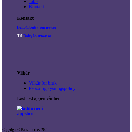
Jobb
Kontakt
Kontakt
hello@babyjourney.se
Til
BabyJourney.se
Vilkår
Vilkår for bruk
Personopplysningspolicy
Last ned appen vår her
Copyright © Baby Journey
2026