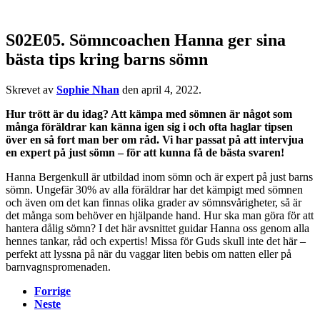
S02E05. Sömncoachen Hanna ger sina
bästa tips kring barns sömn
Skrevet av
Sophie Nhan
den
april 4, 2022
.
Hur trött är du idag? Att kämpa med sömnen är något som
många föräldrar kan känna igen sig i och ofta haglar tipsen
över en så fort man ber om råd. Vi har passat på att intervjua
en expert på just sömn – för att kunna få de bästa svaren!
Hanna Bergenkull är utbildad inom sömn och är expert på just barns
sömn. Ungefär 30% av alla föräldrar har det kämpigt med sömnen
och även om det kan finnas olika grader av sömnsvårigheter, så är
det många som behöver en hjälpande hand. Hur ska man göra för att
hantera dålig sömn? I det här avsnittet guidar Hanna oss genom alla
hennes tankar, råd och expertis! Missa för Guds skull inte det här –
perfekt att lyssna på när du vaggar liten bebis om natten eller på
barnvagnspromenaden.
Forrige
Neste