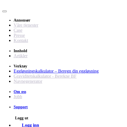
Annonsør
Våre tjenester
Case
Presse
Kontakt
Innhold
Artikler
Verktøy
Eggløsningskalkulator – Beregn din eggløsning
Graviditetskalkulator - Berekne BF
Navnegenerator
Om oss
Jobb
Support
Logg ut
Logg inn