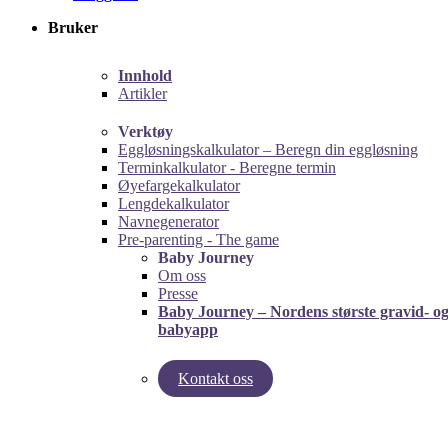
Bruker
Innhold
Artikler
Verktøy
Eggløsningskalkulator – Beregn din eggløsning
Terminkalkulator - Beregne termin
Øyefargekalkulator
Lengdekalkulator
Navnegenerator
Pre-parenting - The game
Baby Journey
Om oss
Presse
Baby Journey – Nordens største gravid- o
babyapp
Kontakt oss
left
right