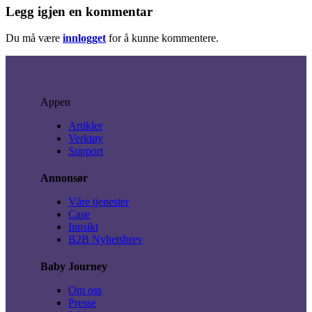
Legg igjen en kommentar
Du må være
innlogget
for å kunne kommentere.
Appen
Artikler
Verktøy
Support
Annonsør
Våre tjenester
Case
Innsikt
B2B Nyhetsbrev
Baby Journey
Om oss
Presse