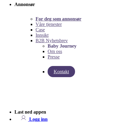
Annonsør
For deg som annonsør
Våre tjenester
Case
Innsikt
B2B Nyhetsbrev
Baby Journey
Om oss
Presse
Kontakt
left
right
Last ned appen
Logg inn