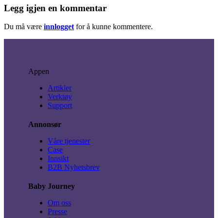
Legg igjen en kommentar
Du må være
innlogget
for å kunne kommentere.
Appen
Artikler
Verktøy
Support
Annonsør
Våre tjenester
Case
Innsikt
B2B Nyhetsbrev
Baby Journey
Om oss
Presse