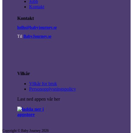
Jobb
Kontakt
Kontakt
hello@babyjourney.se
Til
BabyJourney.se
Vilkår
Vilkår for bruk
Personopplysningspolicy
Last ned appen vår her
Copyright © Baby Journey
2026