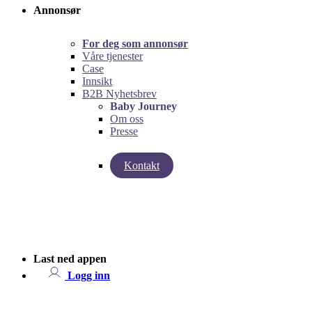
Annonsør
For deg som annonsør
Våre tjenester
Case
Innsikt
B2B Nyhetsbrev
Baby Journey
Om oss
Presse
Kontakt
left
right
Last ned appen
Logg inn