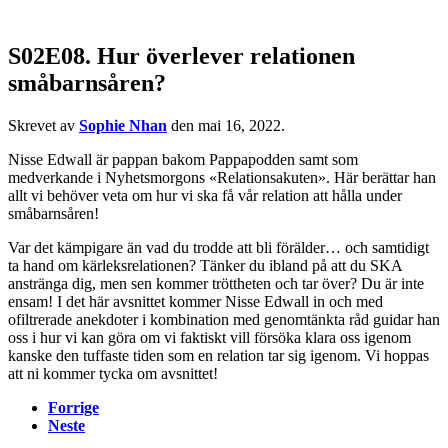
S02E08. Hur överlever relationen
småbarnsåren?
Skrevet av
Sophie Nhan
den
mai 16, 2022
.
Nisse Edwall är pappan bakom Pappapodden samt som
medverkande i Nyhetsmorgons «Relationsakuten». Här berättar han
allt vi behöver veta om hur vi ska få vår relation att hålla under
småbarnsåren!
Var det kämpigare än vad du trodde att bli förälder… och samtidigt
ta hand om kärleksrelationen? Tänker du ibland på att du SKA
anstränga dig, men sen kommer tröttheten och tar över? Du är inte
ensam! I det här avsnittet kommer Nisse Edwall in och med
ofiltrerade anekdoter i kombination med genomtänkta råd guidar han
oss i hur vi kan göra om vi faktiskt vill försöka klara oss igenom
kanske den tuffaste tiden som en relation tar sig igenom. Vi hoppas
att ni kommer tycka om avsnittet!
Forrige
Neste