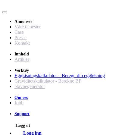
Annonsør
Våre tjenester
Case
Presse
Kontakt
Innhold
Artikler
Verktøy
Eggløsningskalkulator – Beregn din eggløsning
Graviditetskalkulator - Berekne BF
Navnegenerator
Om oss
Jobb
Support
Logg ut
Logg inn