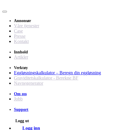
Annonsør
Våre tjenester
Case
Presse
Kontakt
Innhold
Artikler
Verktøy
Eggløsningskalkulator – Beregn din eggløsning
Graviditetskalkulator - Berekne BF
Navnegenerator
Om oss
Jobb
Support
Logg ut
Logg inn