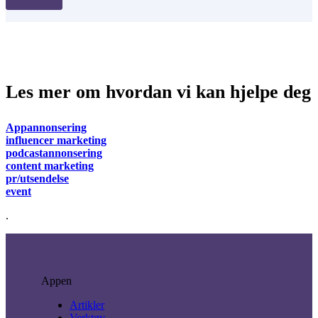
Les mer om hvordan vi kan hjelpe deg
Appannonsering
influencer marketing
podcastannonsering
content marketing
pr/utsendelse
event
.
Appen
Artikler
Verktøy