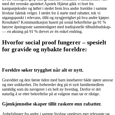
med det svenske apoteket Apotek Hjärtat gikk vi bort fra
kampanjekoder og løftet i stedet frem hva andre foreldre i samme
livsfase faktisk velger. I stedet for å starte med rabatter, tok vi
utgangspunkt i relevans, tillit og nysgjerrighet på hva andre kjøper.
Resultatet? Kommunikasjon basert på sosial bekreftelse ga 91 %
høyere åpningsrate sammenlignet med tradisjonelle tilbudsbudskap-
— en økning på 91 % drevet av én enkel endring.
Hvorfor social proof fungerer – spesielt
for gravide og nybakte foreldre:
Foreldre søker trygghet når alt er nytt.
Graviditet og den første tiden med barn innebærer både større ansvar
og mer usikkerhet. Du forbereder deg på et nytt familiemedlem
samtidig som du navigerer i en helt ny hverdag. Derfor er det
naturlig å se etter bekreftelse på at valgene man tar er riktige.
Gjenkjennelse skaper tillit raskere enn rabatter.
Anbefalinger fra andre i samme livsfase oppleves mer relevante og