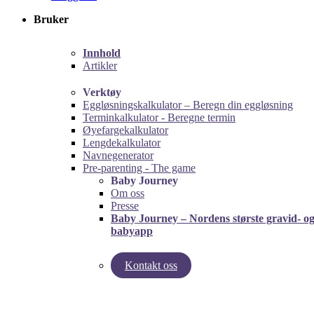
Bruker
Innhold
Artikler
Verktøy
Eggløsningskalkulator – Beregn din eggløsning
Terminkalkulator - Beregne termin
Øyefargekalkulator
Lengdekalkulator
Navnegenerator
Pre-parenting - The game
Baby Journey
Om oss
Presse
Baby Journey – Nordens største gravid- o
babyapp
Kontakt oss
left
right