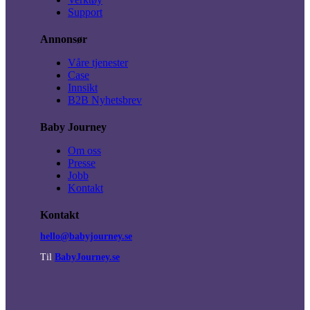
Support
Annonsør
Våre tjenester
Case
Innsikt
B2B Nyhetsbrev
Baby Journey
Om oss
Presse
Jobb
Kontakt
Kontakt
hello@babyjourney.se
Til
BabyJourney.se