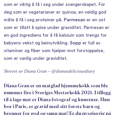
som er viktig å få i seg under svangerskapet. For
deg som er vegetarianer er quinoa, en veldig god
måte å få i seg proteiner på.
Parmesan
er en ost
som er tillatt å spise under graviditet. Parmesan er
en god ingrediens for å få kalsium som trengs for
babyens vekst og beinutvikling.
Sopp
er full av
vitaminer og fiber som hjelper mot forstoppelse,
som er vanlig under graviditet.
Skrevet av
Diana Gran
– @dianasdeliciousdiary
Diana Gran er en matglad hjemmekokk som ble
nummer fire i Sveriges Mesterkokk 2021. I tillegg
til å lage mat er Diana fotograf og kunstner. Hun
bor i Paris, er gravid med sitt første barn og
brenner for god og sunn mat! Er du nysgjerrig på