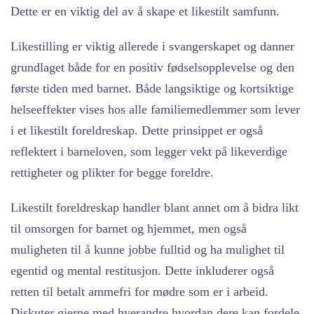
Dette er en viktig del av å skape et likestilt samfunn.
Likestilling er viktig allerede i svangerskapet og danner
grundlaget både for en positiv fødselsopplevelse og den
første tiden med barnet. Både langsiktige og kortsiktige
helseeffekter vises hos alle familiemedlemmer som lever
i et likestilt foreldreskap. Dette prinsippet er også
reflektert i barneloven, som legger vekt på likeverdige
rettigheter og plikter for begge foreldre.
Likestilt foreldreskap handler blant annet om å bidra likt
til omsorgen for barnet og hjemmet, men også
muligheten til å kunne jobbe fulltid og ha mulighet til
egentid og mental restitusjon. Dette inkluderer også
retten til betalt ammefri for mødre som er i arbeid.
Diskuter gjerne med hverandre hvordan dere kan fordele