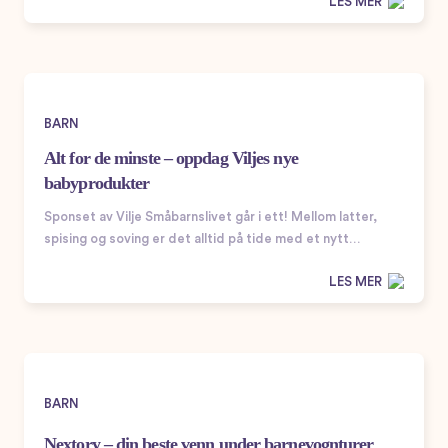
LES MER
BARN
Alt for de minste – oppdag Viljes nye
babyprodukter
Sponset av Vilje Småbarnslivet går i ett! Mellom latter,
spising og soving er det alltid på tide med et nytt…
LES MER
BARN
Nextory – din beste venn under barnevognturer